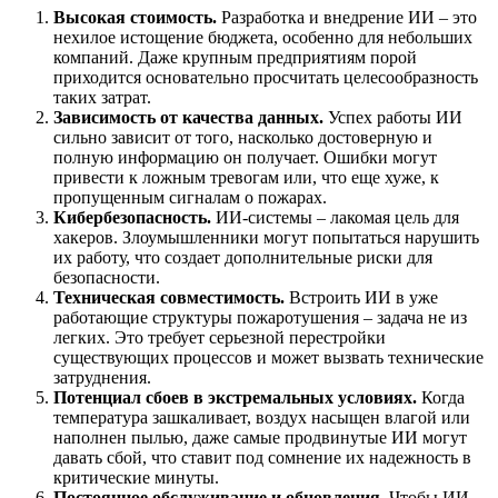
Высокая стоимость.
Разработка и внедрение ИИ – это
нехилое истощение бюджета, особенно для небольших
компаний. Даже крупным предприятиям порой
приходится основательно просчитать целесообразность
таких затрат.
Зависимость от качества данных.
Успех работы ИИ
сильно зависит от того, насколько достоверную и
полную информацию он получает. Ошибки могут
привести к ложным тревогам или, что еще хуже, к
пропущенным сигналам о пожарах.
Кибербезопасность.
ИИ-системы – лакомая цель для
хакеров. Злоумышленники могут попытаться нарушить
их работу, что создает дополнительные риски для
безопасности.
Техническая совместимость.
Встроить ИИ в уже
работающие структуры пожаротушения – задача не из
легких. Это требует серьезной перестройки
существующих процессов и может вызвать технические
затруднения.
Потенциал сбоев в экстремальных условиях.
Когда
температура зашкаливает, воздух насыщен влагой или
наполнен пылью, даже самые продвинутые ИИ могут
давать сбой, что ставит под сомнение их надежность в
критические минуты.
Постоянное обслуживание и обновления.
Чтобы ИИ