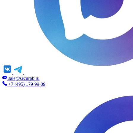
sale@securpb.ru
+7 (495) 179-99-09