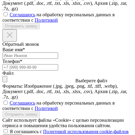
Документ (.pdf, .doc, .rtf, .txt, .xls, .xlsx, .csv), Архив (.zip, .rar,
.7z, .gz)
Соглашаюсь
на обработку персональных данных в
соответствии с
Политикой
Отправить заявку
Обратный звонок
Ваше имя
*
Телефон
*
Файл
Выберите файл
Форматы: Изображение (.jpg, .jpeg, .png, .tif, .tiff, .webp),
Документ (.pdf, .doc, .rtf, .txt, .xls, .xlsx, .csv), Архив (.zip, .rar,
.7z, .gz)
Соглашаюсь
на обработку персональных данных в
соответствии с
Политикой
Отправить заявку
Сайт использует файлы «Cookie» с целью персонализации
сервиса и повышения удобства пользования сайтом.
Я соглашаюсь с
Политикой использования cookie-файлов