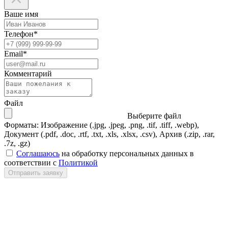
Ваше имя
Телефон
*
Email
*
Комментарий
Файл
Выберите файл
Форматы: Изображение (.jpg, .jpeg, .png, .tif, .tiff, .webp),
Документ (.pdf, .doc, .rtf, .txt, .xls, .xlsx, .csv), Архив (.zip, .rar,
.7z, .gz)
Соглашаюсь
на обработку персональных данных в
соответствии с
Политикой
Отправить заявку