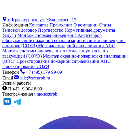
г. Красногорск, ул. Жуковского, 17
Информация
Контакты
Прайс-лист
О компании
Статьи
Типовой договор
Партнерство
Нормативные документы
Услуги
Монтаж системы оповещения Антитеррор
Обслуживание пожарной сигнализации и систем оповещения
о пожаре (СОУЭ)
Монтаж пожарной сигнализации АПС
Монтаж системы оповещения о пожаре и управления
эвакуацией (СОУЭ)
Монтаж охранно-пожарной сигнализации
(ОПС)
Проектирование пожарной сигнализации АПС
Проектирование СОУЭ
Телефон
+7 (495) 179-99-09
Email
sale@securpb.ru
Режим работы
Пн-Пт 9:00-18:00
Телеграм-канал
t.me/securpb