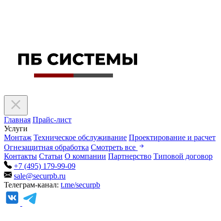
Главная
Прайс-лист
Услуги
Монтаж
Техническое обслуживание
Проектирование и расчет
Огнезащитная обработка
Смотреть все
Контакты
Статьи
О компании
Партнерство
Типовой договор
+7 (495) 179-99-09
sale@securpb.ru
Телеграм-канал:
t.me/securpb